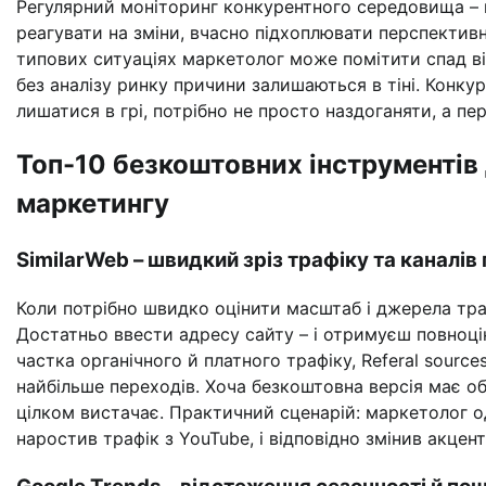
Регулярний моніторинг конкурентного середовища – ц
реагувати на зміни, вчасно підхоплювати перспективні
типових ситуаціях маркетолог може помітити спад ві
без аналізу ринку причини залишаються в тіні. Конку
лишатися в грі, потрібно не просто наздоганяти, а пе
Топ-10 безкоштовних інструментів д
маркетингу
SimilarWeb – швидкий зріз трафіку та каналів
Коли потрібно швидко оцінити масштаб і джерела тра
Достатньо ввести адресу сайту – і отримуєш повноцінн
частка органічного й платного трафіку, Referal sourc
найбільше переходів. Хоча безкоштовна версія має обм
цілком вистачає. Практичний сценарій: маркетолог одн
наростив трафік з YouTube, і відповідно змінив акцент