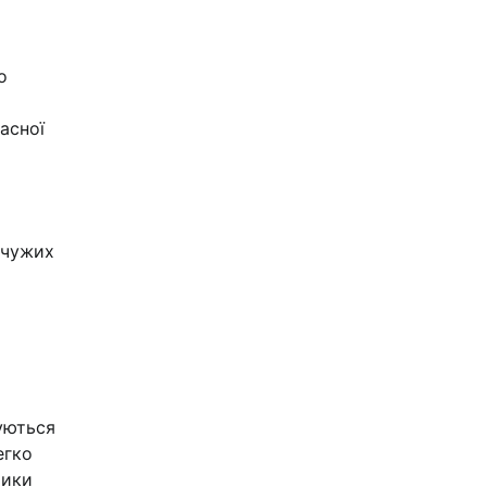
а
о
асної
 чужих
уються
егко
тики