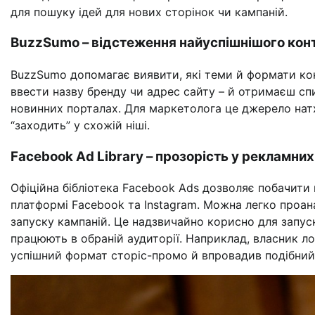
для пошуку ідей для нових сторінок чи кампаній.
BuzzSumo – відстеження найуспішнішого кон
BuzzSumo допомагає виявити, які теми й формати кон
ввести назву бренду чи адрес сайту – й отримаєш сп
новинних порталах. Для маркетолога це джерело нат
“заходить” у схожій ніші.
Facebook Ad Library – прозорість у рекламних
Офіційна бібліотека Facebook Ads дозволяє побачити в
платформі Facebook та Instagram. Можна легко проана
запуску кампаній. Це надзвичайно корисно для запуск
працюють в обраній аудиторії. Наприклад, власник л
успішний формат сторіс-промо й впровадив подібний п