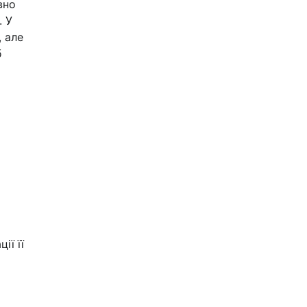
вно
. У
 але
б
ії її
о