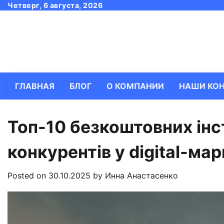
Skip
Четверг, 6 августа, 2026
to
content
ГЛАВНАЯ
БЛОГ
О КОМПАНИИ
НАШИ КО
Топ-10 безкоштовних інс
конкурентів у digital-ма
Posted on
30.10.2025
by
Инна Анастасенко