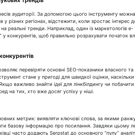
шукових трендів
ресів аудиторії. За допомогою цього інструменту можн
 у різних регіонах, відстежити, коли зростає інтерес д
 на реальні тренди. Наприклад, один із маркетологів e-
я” у конкурентів, щоб правильно розрахувати початок вл
-конкурентів
дозволяє перевіряти основні SEO-показники власного та
нструмент стане у пригоді для швидкої оцінки, наскільки
 Якщо важливо знайти ідеї для лінкбілдингу чи побачити
ед на тих, хто вже досяг успіху у ніші.
сновних метрик: виявляти ключові слова, за якими ранж
ати базову інформацію про посилання. Завдяки цьому л
ахівці часто додають Serpstat до основного “пулу” аналі