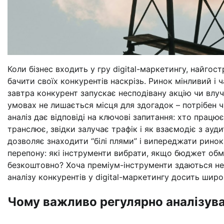
Коли бізнес входить у гру digital-маркетингу, найгос
бачити своїх конкурентів наскрізь. Ринок мінливий і 
завтра конкурент запускає несподівану акцію чи влу
умовах не лишається місця для здогадок – потрібен чі
аналіз дає відповіді на ключові запитання: хто працює
транслює, звідки залучає трафік і як взаємодіє з ауд
дозволяє знаходити “білі плями” і випереджати ринок
перепону: які інструменти вибрати, якщо бюджет об
безкоштовно? Хоча преміум-інструменти здаються не
аналізу конкурентів у digital-маркетингу досить широ
Чому важливо регулярно аналізуват