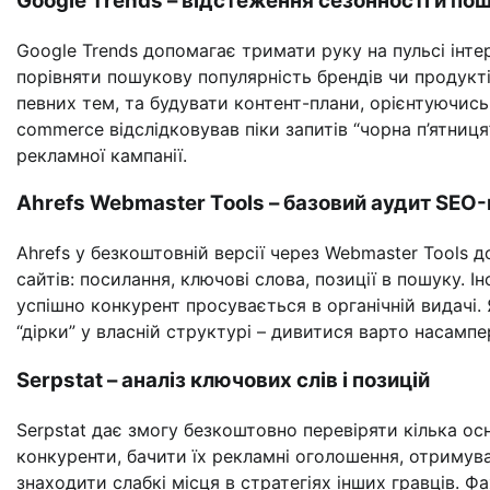
Google Trends – відстеження сезонності й по
Google Trends допомагає тримати руку на пульсі інте
порівняти пошукову популярність брендів чи продуктів
певних тем, та будувати контент-плани, орієнтуючись
commerce відслідковував піки запитів “чорна п’ятниц
рекламної кампанії.
Ahrefs Webmaster Tools – базовий аудит SEO
Ahrefs у безкоштовній версії через Webmaster Tools 
сайтів: посилання, ключові слова, позиції в пошуку. І
успішно конкурент просувається в органічній видачі.
“дірки” у власній структурі – дивитися варто насампер
Serpstat – аналіз ключових слів і позицій
Serpstat дає змогу безкоштовно перевіряти кілька о
конкуренти, бачити їх рекламні оголошення, отримув
знаходити слабкі місця в стратегіях інших гравців. Ф