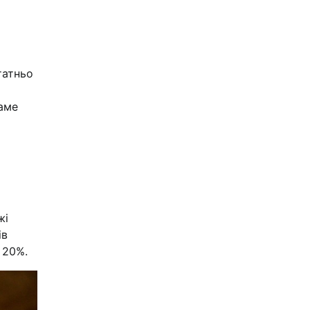
татньо
аме
жі
ів
 20%.