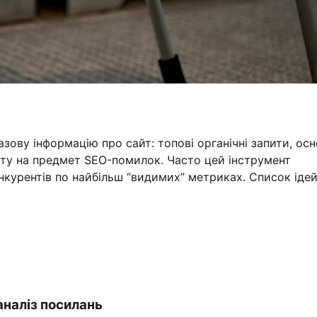
зову інформацію про сайт: топові органічні запити, осн
айту на предмет SEO-помилок. Часто цей інструмент
курентів по найбільш “видимих” метриках. Список ідей,
 аналіз посилань