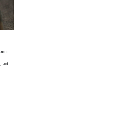
овні
 які