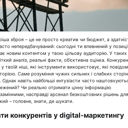
тріша зброя – це не просто креатив чи бюджет, а здатніс
часто непередбачуваний: сьогодні ти впевнений у позиці
чає новим контентом у твою цільову аудиторію. У таких
ткий аналіз, реальні факти, об’єктивна оцінка. Конкуре
 у твоїй ніші, які інструменти використовує, які повідо
иторією. Саме розуміння чужих сильних і слабких сторін
. Однак навіть найбільші ентузіасти часто наштовхують
межений? Чи реально отримати цінну інформацію
замінними, насправді арсенал безкоштовних рішень дл
кий – головне, знати, де шукати.
и конкурентів у digital-маркетингу