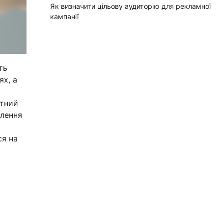
Як визначити цільову аудиторію для рекламної
кампанії
ть
ях, а
нтний
млення
ся на
я