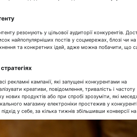
тенту
тенту резонують у цільової аудиторії конкурентів. Дос
исок найпопулярніших постів у соцмережах, блозі чи на
хнення та конкретних ідей, адже можна побачити, що с
 стратегіях
сі рекламні кампанії, які запущені конкурентами на
лізувати креативи, повідомлення, тривалість і частоту
у нових продуктів або при спробі зрозуміти, які месед
окального магазину електроніки простежив у конкурент
ідхід у себе, за кілька тижнів збільшивши конверсії на