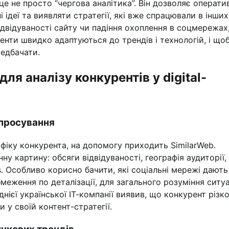
е не просто “чергова аналітика”. Він дозволяє операти
 ідеї та виявляти стратегії, які вже спрацювали в інших
двідуваності сайту чи падіння охоплення в соцмережах,
ренти швидко адаптуються до трендів і технологій, і що
редбачати.
ля аналізу конкурентів у digital-
 просування
фіку конкурента, на допомогу приходить SimilarWeb.
у картину: обсяги відвідуваності, географія аудиторії,
es. Особливо корисно бачити, які соціальні мережі дають
еження по деталізації, для загального розуміння ситуац
ієї української ІТ-компанії виявив, що конкурент різк
и у своїй контент-стратегії.