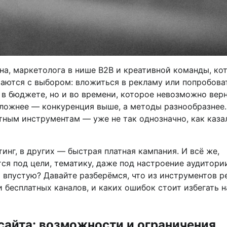
на, маркетолога в нише B2B и креативной команды, ко
ваются с выбором: вложиться в рекламу или попробова
 в бюджете, но и во времени, которое невозможно верн
сложнее — конкуренция выше, а методы разнообразнее.
тным инструментам — уже не так однозначно, как каза
инг, в других — быстрая платная кампания. И всё же,
ся под цели, тематику, даже под настроение аудитории
 впустую? Давайте разберёмся, что из инструментов р
 бесплатных каналов, и каких ошибок стоит избегать н
айта: возможности и ограничения