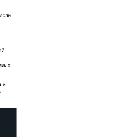
 если
ий
о
рвых
и и
о