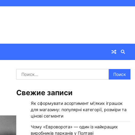
Найти:
Свежие записи
Як сформувати асортимент м\’яких іграшок
для магазину: популярні категорії, розміри та
цінові сегменти
Чому «Евроворота» — один із найкращих
виробників парканів у Полтаві