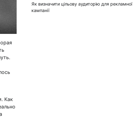
Як визначити цільову аудиторію для рекламної
кампанії
торая
ть
уть.
лось
. Как
еально
а