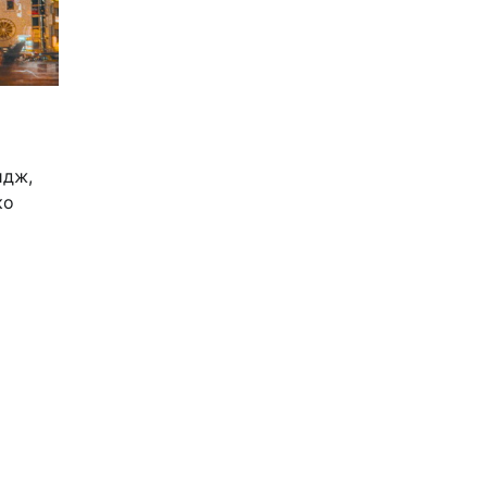
идж,
ко