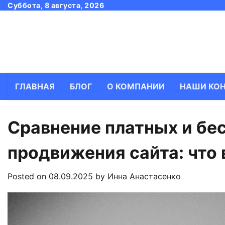
Skip
Суббота, 8 августа, 2026
to
content
ГЛАВНАЯ
БЛОГ
О КОМПАНИИ
НАШИ КО
Сравнение платных и бе
продвижения сайта: что 
Posted on
08.09.2025
by
Инна Анастасенко