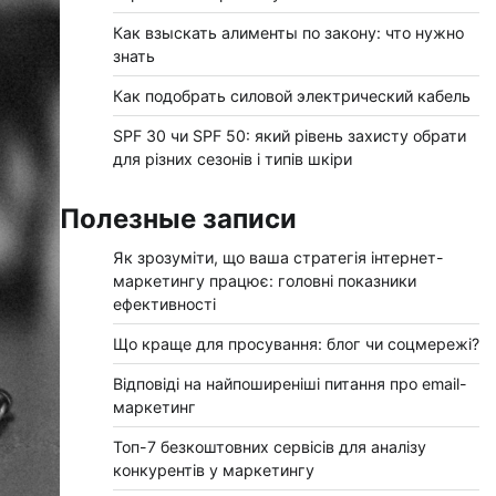
Как взыскать алименты по закону: что нужно
знать
Как подобрать силовой электрический кабель
SPF 30 чи SPF 50: який рівень захисту обрати
для різних сезонів і типів шкіри
Полезные записи
Як зрозуміти, що ваша стратегія інтернет-
маркетингу працює: головні показники
ефективності
Що краще для просування: блог чи соцмережі?
Відповіді на найпоширеніші питання про email-
маркетинг
Топ-7 безкоштовних сервісів для аналізу
конкурентів у маркетингу