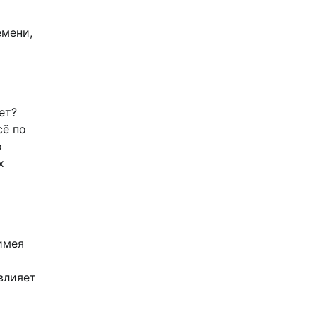
емени,
ет?
сё по
о
х
имея
влияет