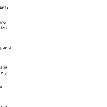
чшить
ную
. Мы
ь
ории и
м за
 и у
я.
х, и