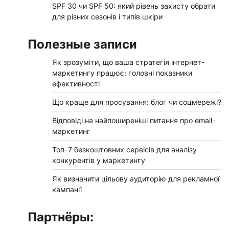
SPF 30 чи SPF 50: який рівень захисту обрати
для різних сезонів і типів шкіри
Полезные записи
Як зрозуміти, що ваша стратегія інтернет-
маркетингу працює: головні показники
ефективності
Що краще для просування: блог чи соцмережі?
Відповіді на найпоширеніші питання про email-
маркетинг
Топ-7 безкоштовних сервісів для аналізу
конкурентів у маркетингу
Як визначити цільову аудиторію для рекламної
кампанії
Партнёры: