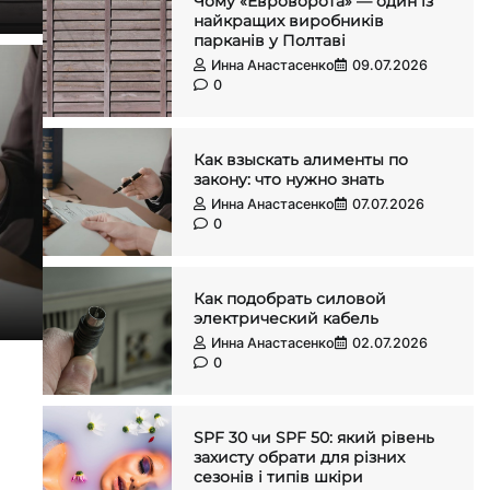
Чому «Евроворота» — один із
найкращих виробників
парканів у Полтаві
Инна Анастасенко
09.07.2026
0
Как взыскать алименты по
закону: что нужно знать
Инна Анастасенко
07.07.2026
0
Как подобрать силовой
электрический кабель
Инна Анастасенко
02.07.2026
0
SPF 30 чи SPF 50: який рівень
захисту обрати для різних
сезонів і типів шкіри