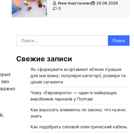
Инна Анастасенко
29.06.2026
0
Найти:
Свежие записи
Як сформувати асортимент м\’яких іграшок
торых
для магазину: популярні категорії, розміри та
 seo
цінові сегменти
 важно
Чому «Евроворота» — один із найкращих
виробників парканів у Полтаві
Как взыскать алименты по закону: что нужно
й,
знать
Как подобрать силовой электрический кабель