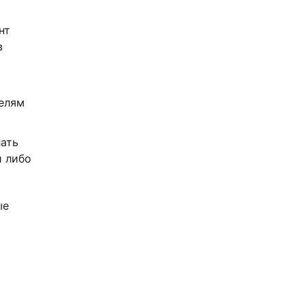
нт
в
телям
лать
й либо
ые
о