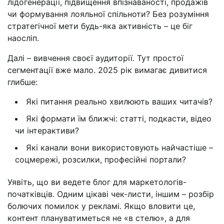
лідогенерації, підвищення впізнаваності, продажів
чи формування лояльної спільноти? Без розуміння
стратегічної мети будь-яка активність – це біг
наосліп.
Далі – вивчення своєї аудиторії. Тут простої
сегментації вже мало. 2025 рік вимагає дивитися
глибше:
Які питання реально хвилюють ваших читачів?
Які формати їм ближчі: статті, подкасти, відео
чи інтерактиви?
Які канали вони використовують найчастіше –
соцмережі, розсилки, професійні портали?
Уявіть, що ви ведете блог для маркетологів-
початківців. Одним цікаві чек-листи, іншим – розбір
болючих помилок у рекламі. Якщо вловити це,
контент плануватиметься не «в стелю», а для