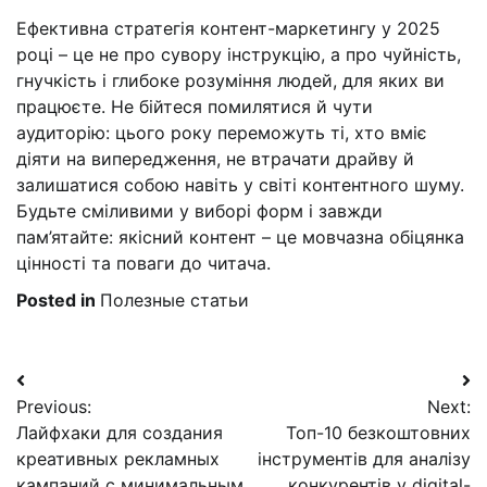
Ефективна стратегія контент-маркетингу у 2025
році – це не про сувору інструкцію, а про чуйність,
гнучкість і глибоке розуміння людей, для яких ви
працюєте. Не бійтеся помилятися й чути
аудиторію: цього року переможуть ті, хто вміє
діяти на випередження, не втрачати драйву й
залишатися собою навіть у світі контентного шуму.
Будьте сміливими у виборі форм і завжди
пам’ятайте: якісний контент – це мовчазна обіцянка
цінності та поваги до читача.
Posted in
Полезные статьи
Навигация
Previous:
Next:
по
Лайфхаки для создания
Топ-10 безкоштовних
записям
креативных рекламных
інструментів для аналізу
кампаний с минимальным
конкурентів у digital-