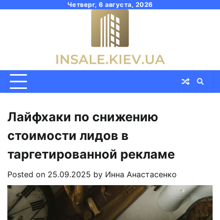
Skip
Четверг, 6 августа, 2026
to
content
Лайфхаки по снижению
стоимости лидов в
таргетированной рекламе
Posted on
25.09.2025
by
Инна Анастасенко