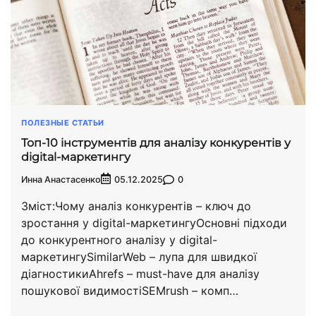
ПОЛЕЗНЫЕ СТАТЬИ
Топ-10 інструментів для аналізу конкурентів у
digital-маркетингу
Инна Анастасенко
0
05.12.2025
Зміст:Чому аналіз конкурентів – ключ до
зростання у digital-маркетингуОсновні підходи
до конкурентного аналізу у digital-
маркетингуSimilarWeb – лупа для швидкої
діагностикиAhrefs – must-have для аналізу
пошукової видимостіSEMrush – комп…