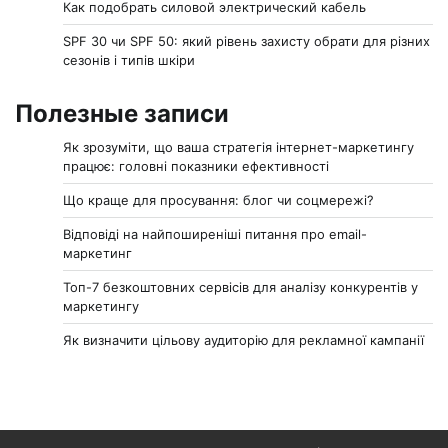
Как подобрать силовой электрический кабель
SPF 30 чи SPF 50: який рівень захисту обрати для різних
сезонів і типів шкіри
Полезные записи
Як зрозуміти, що ваша стратегія інтернет-маркетингу
працює: головні показники ефективності
Що краще для просування: блог чи соцмережі?
Відповіді на найпоширеніші питання про email-
маркетинг
Топ-7 безкоштовних сервісів для аналізу конкурентів у
маркетингу
Як визначити цільову аудиторію для рекламної кампанії