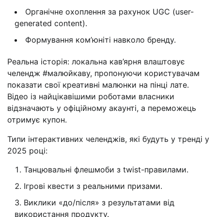
Органічне охоплення за рахунок UGC (user-
generated content).
Формування ком’юніті навколо бренду.
Реальна історія: локальна кав’ярня влаштовує
челендж #малюйкаву, пропонуючи користувачам
показати свої креативні малюнки на пінці лате.
Відео із найцікавішими роботами власники
відзначають у офіційному акаунті, а переможець
отримує купон.
Типи інтерактивних челенджів, які будуть у тренді у
2025 році:
Танцювальні флешмоби з twist-правилами.
Ігрові квести з реальними призами.
Виклики «до/після» з результатами від
використання продукту.