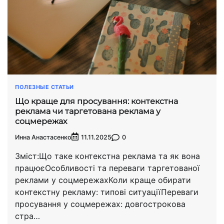
ПОЛЕЗНЫЕ СТАТЬИ
Що краще для просування: контекстна
реклама чи таргетована реклама у
соцмережах
Инна Анастасенко
0
11.11.2025
Зміст:Що таке контекстна реклама та як вона
працюєОсобливості та переваги таргетованої
реклами у соцмережахКоли краще обирати
контекстну рекламу: типові ситуаціїПереваги
просування у соцмережах: довгострокова
стра…