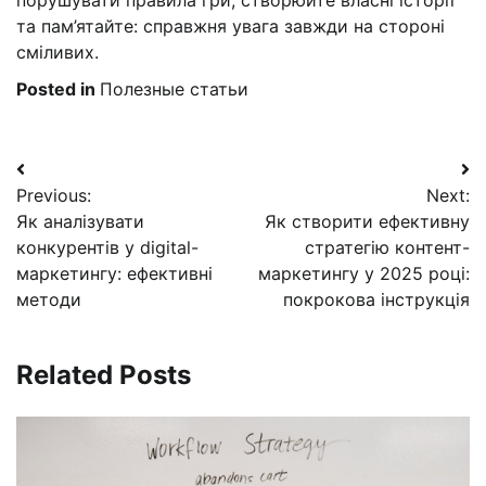
та пам’ятайте: справжня увага завжди на стороні
сміливих.
Posted in
Полезные статьи
Навигация
Previous:
Next:
по
Як аналізувати
Як створити ефективну
записям
конкурентів у digital-
стратегію контент-
маркетингу: ефективні
маркетингу у 2025 році:
методи
покрокова інструкція
Related Posts