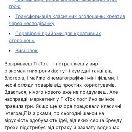
грою
Трансформація класичних оголошень: креатив
через несподіванку
Перевірені прийоми для креативних
оголошень:
Висновок
Відкриваєш TikTok – і потрапляєш у вир
різноманітних роликів: тут і кумедні танці від
блогерів, і майже кінематографічні міні-фільми, і
чесні огляди товарів від простих користувачів.
Здається, нічого нового вже не придумаєш. Але
насправді, маркетинг у TikTok постійно змінює
правила гри. Якщо ще вчора працювали класичні
інтеграції із зірками, то сьогодні шанси на
вірусність здобувають ідеї, від яких серце бренду
трохи підстрибує від страху й захвату водночас.