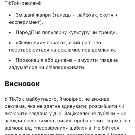
TikTok-рекламі:
Змішані жанри (танець + лайфхак, скетч +
експеримент).
Пародії на популярну культуру чи тренди.
«Фейковий» початок, який раптово
перетворюється на рекламне повідомлення.
Провокація або дилема – змусити глядача
задуматися чи співпереживати.
Висновок
У TikTok майбутнього, ймовірно, не виживе
реклама, яка не здатна здивувати, розсмішити чи
включити глядача у дію. Зацікавлення публіки – це
завжди експеримент, ризик, проба нових форматів і
відмова від «перевірених» шаблонів. Не бійтеся
порушувати правила гри, створюйте власні історії