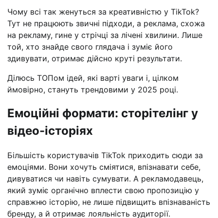
Чому всі так женуться за креативністю у TikTok?
Тут не працюють звичні підходи, а реклама, схожа
на рекламу, гине у стрічці за лічені хвилини. Лише
той, хто знайде свого глядача і зуміє його
здивувати, отримає дійсно круті результати.
Ділюсь ТОПом ідей, які варті уваги і, цілком
ймовірно, стануть трендовими у 2025 році.
Емоційні формати: сторітелінг у
відео-історіях
Більшість користувачів TikTok приходить сюди за
емоціями. Вони хочуть сміятися, впізнавати себе,
дивуватися чи навіть сумувати. А рекламодавець,
який зуміє органічно вплести свою пропозицію у
справжню історію, не лише підвищить впізнаваність
бренду, а й отримає лояльність аудиторії.