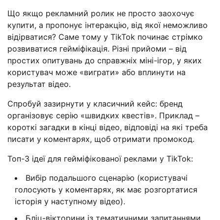
Що якщо рекламний ролик не просто заохочує
купити, а пропонує інтеракцію, від якої неможливо
відірватися? Саме тому у TikTok починає стрімко
розвиватися гейміфікація. Різні прийоми – від
простих опитувань до справжніх міні-ігор, у яких
користувач може «виграти» або вплинути на
результат відео.
Спробуй зазирнути у класичний кейс: бренд
організовує серію «швидких квестів». Приклад –
короткі загадки в кінці відео, відповіді на які треба
писати у коментарях, щоб отримати промокод.
Топ-3 ідеї для гейміфікованої реклами у TikTok:
Вибір подальшого сценарію (користувачі
голосують у коментарях, як має розгортатися
історія у наступному відео).
Бліц-вікторини із тематичними запитаннями