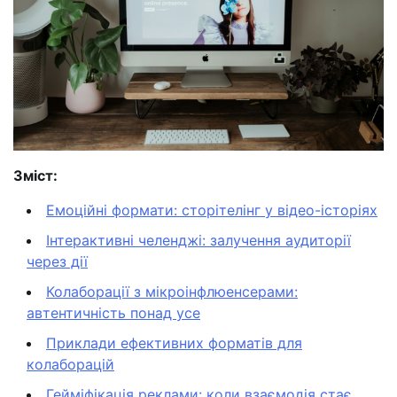
Зміст:
Емоційні формати: сторітелінг у відео-історіях
Інтерактивні челенджі: залучення аудиторії
через дії
Колаборації з мікроінфлюенсерами:
автентичність понад усе
Приклади ефективних форматів для
колаборацій
Гейміфікація реклами: коли взаємодія стає