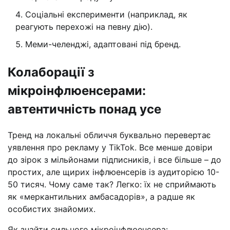
Соціальні експерименти (наприклад, як
реагують перехожі на певну дію).
Меми-челенджі, адаптовані під бренд.
Колаборації з
мікроінфлюенсерами:
автентичність понад усе
Тренд на локальні обличчя буквально перевертає
уявлення про рекламу у TikTok. Все менше довіри
до зірок з мільйонами підписників, і все більше – до
простих, але щирих інфлюенсерів із аудиторією 10-
50 тисяч. Чому саме так? Легко: їх не сприймають
як «меркантильних амбасадорів», а радше як
особистих знайомих.
Як знайти сильного мікроінфлюенсера: