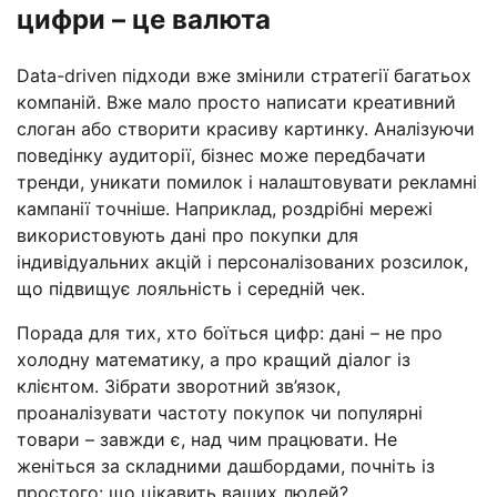
цифри – це валюта
Data-driven підходи вже змінили стратегії багатьох
компаній. Вже мало просто написати креативний
слоган або створити красиву картинку. Аналізуючи
поведінку аудиторії, бізнес може передбачати
тренди, уникати помилок і налаштовувати рекламні
кампанії точніше. Наприклад, роздрібні мережі
використовують дані про покупки для
індивідуальних акцій і персоналізованих розсилок,
що підвищує лояльність і середній чек.
Порада для тих, хто боїться цифр: дані – не про
холодну математику, а про кращий діалог із
клієнтом. Зібрати зворотний зв’язок,
проаналізувати частоту покупок чи популярні
товари – завжди є, над чим працювати. Не
женіться за складними дашбордами, почніть із
простого: що цікавить ваших людей?