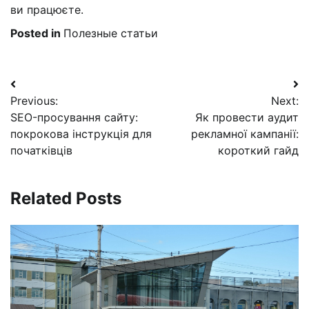
ви працюєте.
Posted in
Полезные статьи
Навигация
Previous:
Next:
по
SEO-просування сайту:
Як провести аудит
записям
покрокова інструкція для
рекламної кампанії:
початківців
короткий гайд
Related Posts