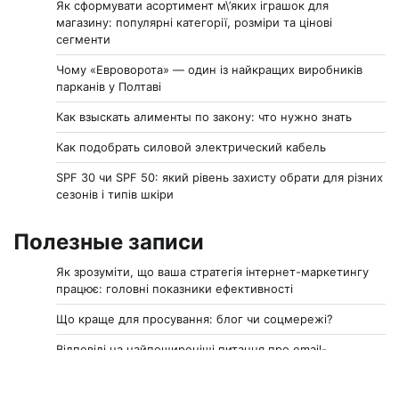
Як сформувати асортимент м\’яких іграшок для
магазину: популярні категорії, розміри та цінові
сегменти
Чому «Евроворота» — один із найкращих виробників
парканів у Полтаві
Как взыскать алименты по закону: что нужно знать
Как подобрать силовой электрический кабель
SPF 30 чи SPF 50: який рівень захисту обрати для різних
сезонів і типів шкіри
Полезные записи
Як зрозуміти, що ваша стратегія інтернет-маркетингу
працює: головні показники ефективності
Що краще для просування: блог чи соцмережі?
Відповіді на найпоширеніші питання про email-
маркетинг
Топ-7 безкоштовних сервісів для аналізу конкурентів у