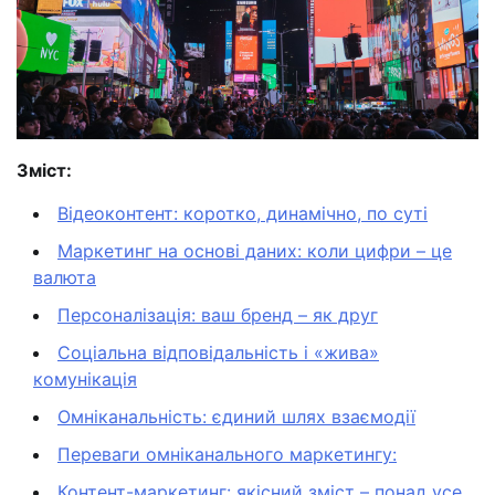
Зміст:
Відеоконтент: коротко, динамічно, по суті
Маркетинг на основі даних: коли цифри – це
валюта
Персоналізація: ваш бренд – як друг
Соціальна відповідальність і «жива»
комунікація
Омніканальність: єдиний шлях взаємодії
Переваги омніканального маркетингу:
Контент-маркетинг: якісний зміст – понад усе