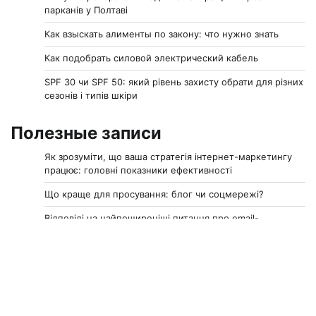
парканів у Полтаві
Как взыскать алименты по закону: что нужно знать
Как подобрать силовой электрический кабель
SPF 30 чи SPF 50: який рівень захисту обрати для різних
сезонів і типів шкіри
Полезные записи
Як зрозуміти, що ваша стратегія інтернет-маркетингу
працює: головні показники ефективності
Що краще для просування: блог чи соцмережі?
Відповіді на найпоширеніші питання про email-
маркетинг
Топ-7 безкоштовних сервісів для аналізу конкурентів у
маркетингу
Як визначити цільову аудиторію для рекламної кампанії