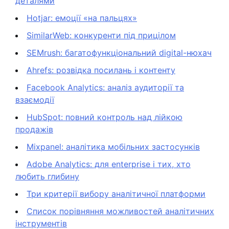
деталями
Hotjar: емоції «на пальцях»
SimilarWeb: конкуренти під прицілом
SEMrush: багатофункціональний digital-нюхач
Ahrefs: розвідка посилань і контенту
Facebook Analytics: аналіз аудиторії та
взаємодії
HubSpot: повний контроль над лійкою
продажів
Mixpanel: аналітика мобільних застосунків
Adobe Analytics: для enterprise і тих, хто
любить глибину
Три критерії вибору аналітичної платформи
Список порівняння можливостей аналітичних
інструментів