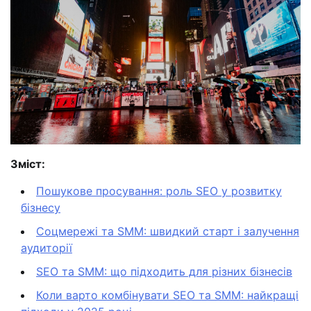
Зміст:
Пошукове просування: роль SEO у розвитку
бізнесу
Соцмережі та SMM: швидкий старт і залучення
аудиторії
SEO та SMM: що підходить для різних бізнесів
Коли варто комбінувати SEO та SMM: найкращі