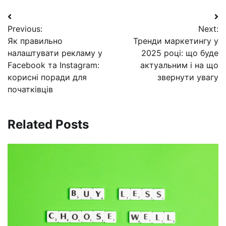
Навигация
Previous:
Next:
по
Як правильно
Тренди маркетингу у
записям
налаштувати рекламу у
2025 році: що буде
Facebook та Instagram:
актуальним і на що
корисні поради для
звернути увагу
початківців
Related Posts