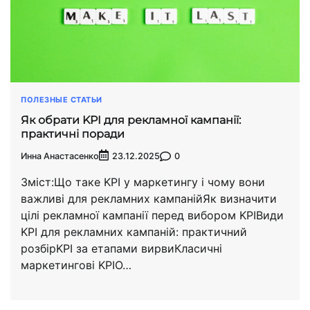
ПОЛЕЗНЫЕ СТАТЬИ
Як обрати KPI для рекламної кампанії:
практичні поради
Инна Анастасенко
0
23.12.2025
Зміст:Що таке KPI у маркетингу і чому вони
важливі для рекламних кампанійЯк визначити
цілі рекламної кампанії перед вибором KPIВиди
KPI для рекламних кампаній: практичний
розбірKPI за етапами вирвиКласичні
маркетингові KPIО…