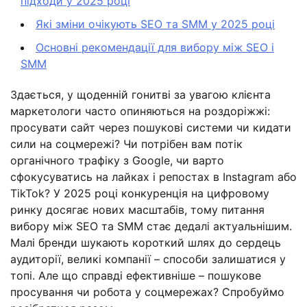
підходи у 2025 році
Які зміни очікують SEO та SMM у 2025 році
Основні рекомендації для вибору між SEO і
SMM
Здається, у щоденній гонитві за увагою клієнта
маркетологи часто опиняються на роздоріжжі:
просувати сайт через пошукові системи чи кидати
сили на соцмережі? Чи потрібен вам потік
органічного трафіку з Google, чи варто
сфокусуватись на лайках і репостах в Instagram або
TikTok? У 2025 році конкуренція на цифровому
ринку досягає нових масштабів, тому питання
вибору між SEO та SMM стає дедалі актуальнішим.
Малі бренди шукають короткий шлях до сердець
аудиторії, великі компанії – способи залишатися у
топі. Але що справді ефективніше – пошукове
просування чи робота у соцмережах? Спробуймо