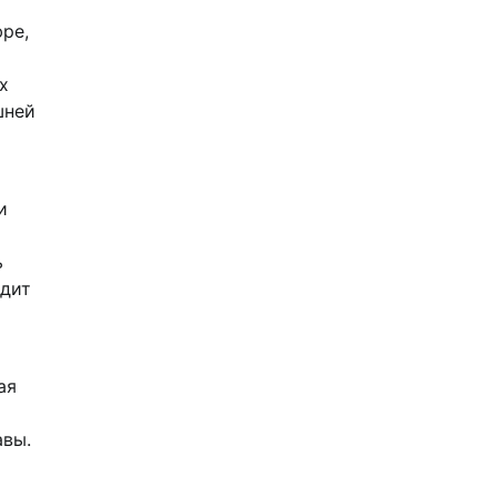
ре,
х
шней
и
ь
одит
ая
авы.