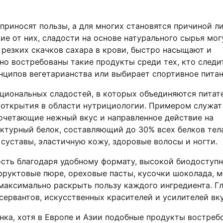
приносят пользы, а для многих становятся причиной л
ие от них, сладости на основе натурального сырья мог
 резких скачков сахара в крови, быстро насыщают и
о востребованы такие продукты среди тех, кто следи
нципов вегетарианства или выбирает спортивное питан
циональных сладостей, в которых объединяются питат
 открытия в области нутрициологии. Примером служат
очетающие нежный вкус и направленное действие на
уктурный белок, составляющий до 30% всех белков тел
 суставы, эластичную кожу, здоровые волосы и ногти.
сть благодаря удобному формату, высокой биодоступн
фруктовые пюре, ореховые пасты, кусочки шоколада, м
 максимально раскрыть пользу каждого ингредиента. Г
сервантов, искусственных красителей и усилителей вку
нка, хотя в Европе и Азии подобные продукты востреб