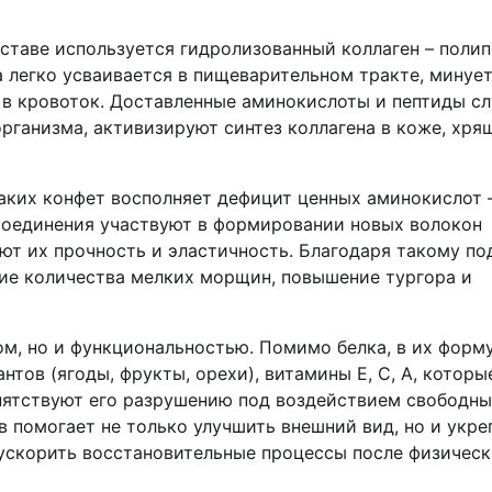
ставе используется гидролизованный коллаген – полип
 легко усваивается в пищеварительном тракте, минуе
в кровоток. Доставленные аминокислоты и пептиды с
ганизма, активизируют синтез коллагена в коже, хря
таких конфет восполняет дефицит ценных аминокислот 
 соединения участвуют в формировании новых волокон
ают их прочность и эластичность. Благодаря такому по
ие количества мелких морщин, повышение тургора и
м, но и функциональностью. Помимо белка, в их форм
тов (ягоды, фрукты, орехи), витамины E, C, A, которы
пятствуют его разрушению под воздействием свободн
 помогает не только улучшить внешний вид, но и укре
 ускорить восстановительные процессы после физичес