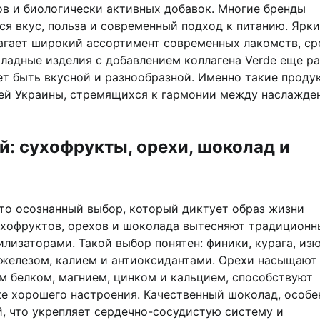
в и биологически активных добавок. Многие бренды
ся вкус, польза и современный подход к питанию. Ярк
гает широкий ассортимент современных лакомств, ср
адные изделия с добавлением коллагена Verde еще ра
ет быть вкусной и разнообразной. Именно такие проду
лей Украины, стремящихся к гармонии между наслажде
: сухофрукты, орехи, шоколад и
это осознанный выбор, который диктует образ жизни
ухофруктов, орехов и шоколада вытесняют традиционн
лизаторами. Такой выбор понятен: финики, курага, из
, железом, калием и антиоксидантами. Орехи насыщают
м белком, магнием, цинком и кальцием, способствуют
е хорошего настроения. Качественный шоколад, особе
, что укрепляет сердечно-сосудистую систему и