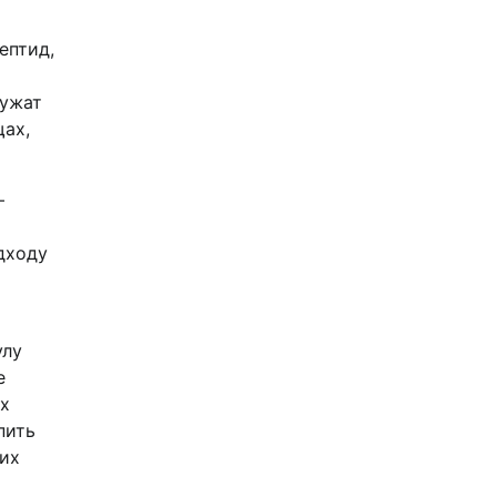
ептид,
т
лужат
щах,
–
дходу
улу
е
ых
пить
ких