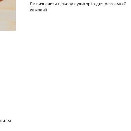
Як визначити цільову аудиторію для рекламної
кампанії
анизм