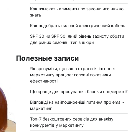
Как взыскать алименты по закону: что нужно
знать
Как подобрать силовой электрический кабель
SPF 30 чи SPF 50: який рівень захисту обрати
для різних сезонів і типів шкіри
Полезные записи
Як зрозуміти, що ваша стратегія інтернет-
маркетингу працює: головні показники
ефективності
Що краще для просування: блог чи соцмережі?
Відповіді на найпоширеніші питання про email-
маркетинг
Топ-7 безкоштовних сервісів для аналізу
конкурентів у маркетингу