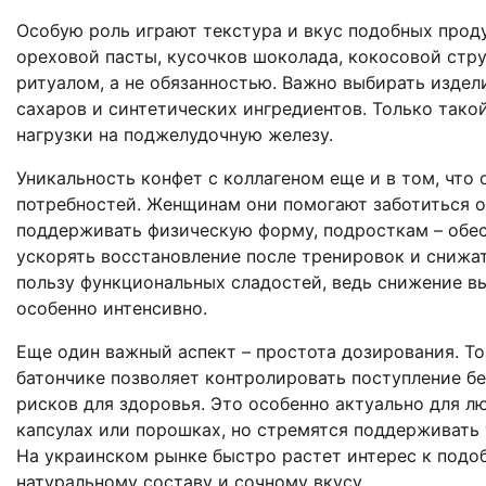
Особую роль играют текстура и вкус подобных прод
ореховой пасты, кусочков шоколада, кокосовой ст
ритуалом, а не обязанностью. Важно выбирать издел
сахаров и синтетических ингредиентов. Только тако
нагрузки на поджелудочную железу.
Уникальность конфет с коллагеном еще и в том, что
потребностей. Женщинам они помогают заботиться о
поддерживать физическую форму, подросткам – обес
ускорять восстановление после тренировок и снижа
пользу функциональных сладостей, ведь снижение вы
особенно интенсивно.
Еще один важный аспект – простота дозирования. То
батончике позволяет контролировать поступление б
рисков для здоровья. Это особенно актуально для л
капсулах или порошках, но стремятся поддерживать 
На украинском рынке быстро растет интерес к подо
натуральному составу и сочному вкусу.