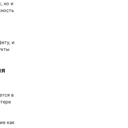
, но и
жность
ету, и
укты
ля
ется в
отере
ие как