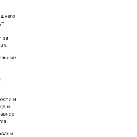
ишнего
ут
т за
ие.
ельные
а
ости и
ед и
лавное
са.
ованы