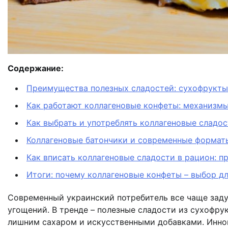
Содержание:
Преимущества полезных сладостей: сухофрукты,
Как работают коллагеновые конфеты: механизмы
Как выбрать и употреблять коллагеновые сладо
Коллагеновые батончики и современные формат
Как вписать коллагеновые сладости в рацион: 
Итоги: почему коллагеновые конфеты – выбор дл
Современный украинский потребитель все чаще заду
угощений. В тренде – полезные сладости из сухофру
лишним сахаром и искусственными добавками. Иннов