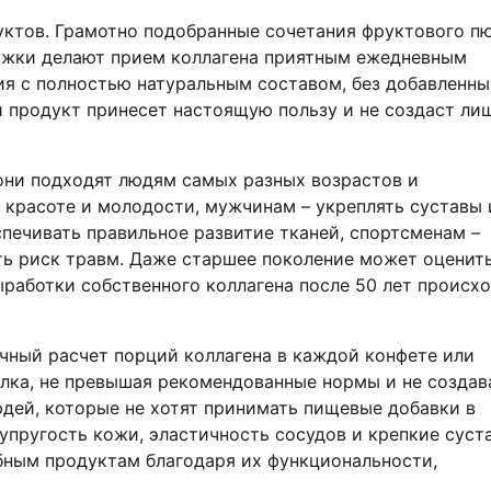
уктов. Грамотно подобранные сочетания фруктового пю
ружки делают прием коллагена приятным ежедневным
ия с полностью натуральным составом, без добавленны
й продукт принесет настоящую пользу и не создаст ли
 они подходят людям самых разных возрастов и
 красоте и молодости, мужчинам – укреплять суставы 
печивать правильное развитие тканей, спортсменам –
ть риск травм. Даже старшее поколение может оценит
работки собственного коллагена после 50 лет происх
чный расчет порций коллагена в каждой конфете или
елка, не превышая рекомендованные нормы и не создав
юдей, которые не хотят принимать пищевые добавки в
упругость кожи, эластичность сосудов и крепкие суст
бным продуктам благодаря их функциональности,