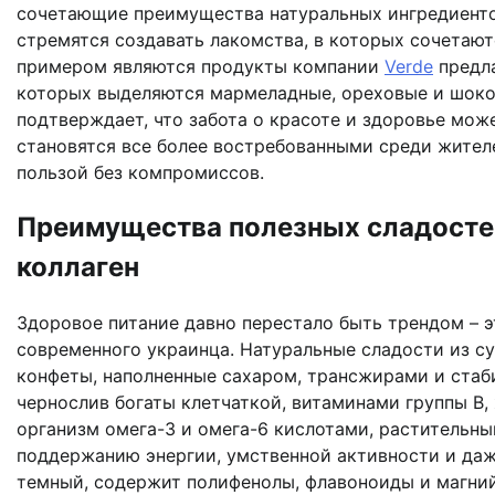
сочетающие преимущества натуральных ингредиенто
стремятся создавать лакомства, в которых сочетают
примером являются продукты компании
Verde
предла
которых выделяются мармеладные, ореховые и шокол
подтверждает, что забота о красоте и здоровье мож
становятся все более востребованными среди жите
пользой без компромиссов.
Преимущества полезных сладостей
коллаген
Здоровое питание давно перестало быть трендом – 
современного украинца. Натуральные сладости из с
конфеты, наполненные сахаром, трансжирами и стаби
чернослив богаты клетчаткой, витаминами группы B
организм омега-3 и омега-6 кислотами, растительны
поддержанию энергии, умственной активности и даж
темный, содержит полифенолы, флавоноиды и магний