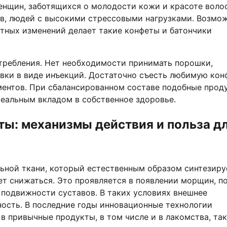
женщин, заботящихся о молодости кожи и красоте волос
ов, людей с высокими стрессовыми нагрузками. Возмо
тных изменений делает такие конфеты и батончики
требления. Нет необходимости принимать порошки,
вки в виде инъекций. Достаточно съесть любимую конф
ментов. При сбалансированном составе подобные прод
реальным вкладом в собственное здоровье.
ты: механизмы действия и польза д
льной ткани, который естественным образом синтезиру
ает снижаться. Это проявляется в появлении морщин, п
 подвижности суставов. В таких условиях внешнее
ность. В последние годы инновационные технологии
в привычные продукты, в том числе и в лакомства, так