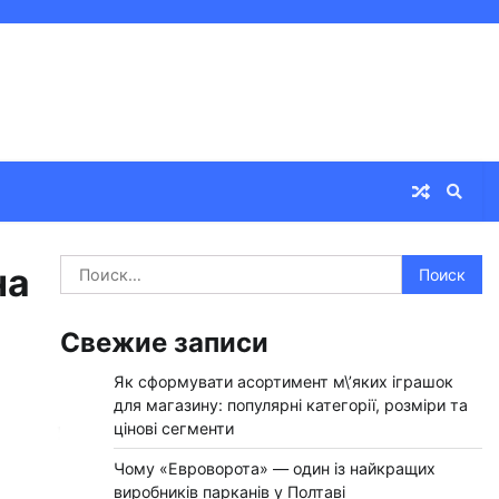
Найти:
на
Свежие записи
Як сформувати асортимент м\’яких іграшок
для магазину: популярні категорії, розміри та
цінові сегменти
Чому «Евроворота» — один із найкращих
виробників парканів у Полтаві