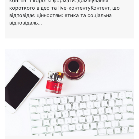
контент і короткі формати: домінування
короткого відео та live-контентуКонтент, що
відповідає цінностям: етика та соціальна
відповідаль…