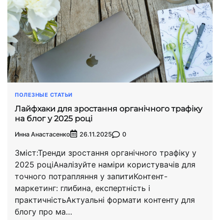
ПОЛЕЗНЫЕ СТАТЬИ
Лайфхаки для зростання органічного трафіку
на блог у 2025 році
Инна Анастасенко
0
26.11.2025
Зміст:Тренди зростання органічного трафіку у
2025 роціАналізуйте наміри користувачів для
точного потрапляння у запитиКонтент-
маркетинг: глибина, експертність і
практичністьАктуальні формати контенту для
блогу про ма…