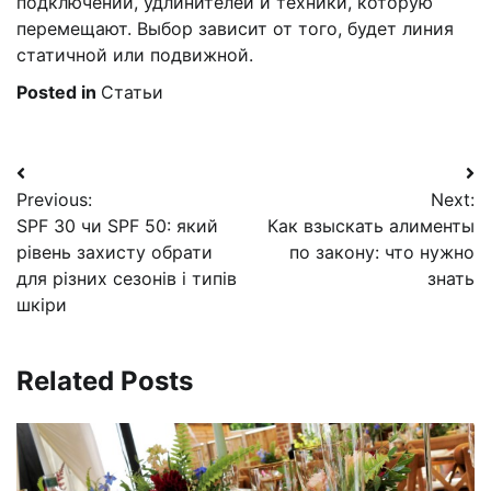
подключений, удлинителей и техники, которую
перемещают. Выбор зависит от того, будет линия
статичной или подвижной.
Posted in
Статьи
Навигация
Previous:
Next:
по
SPF 30 чи SPF 50: який
Как взыскать алименты
записям
рівень захисту обрати
по закону: что нужно
для різних сезонів і типів
знать
шкіри
Related Posts