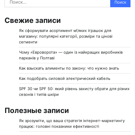
Найти:
Свежие записи
Як сформувати асортимент м\’яких іграшок для
магазину: популярні категорії, розміри та цінові
сегменти
Чому «Евроворота» — один із найкращих виробників
парканів у Полтаві
Как взыскать алименты по закону: что нужно знать
Как подобрать силовой электрический кабель
SPF 30 чи SPF 50: який рівень захисту обрати для різних
сезонів і типів шкіри
Полезные записи
Як зрозуміти, що ваша стратегія інтернет-маркетингу
працює: головні показники ефективності