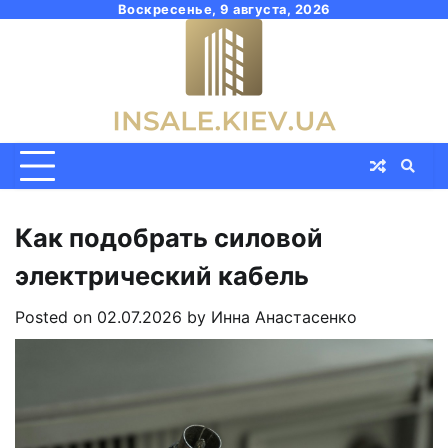
Skip
Воскресенье, 9 августа, 2026
to
content
Как подобрать силовой
электрический кабель
Posted on
02.07.2026
by
Инна Анастасенко