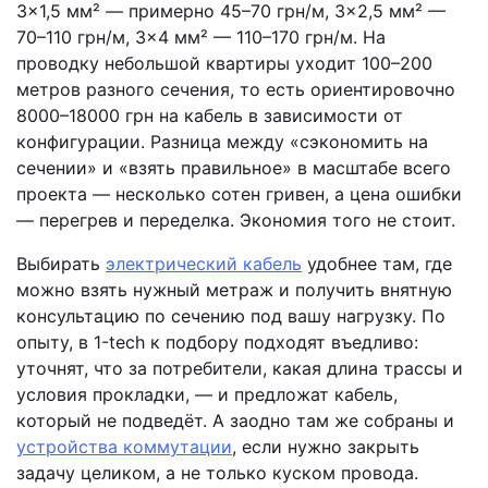
3×1,5 мм² — примерно 45–70 грн/м, 3×2,5 мм² —
70–110 грн/м, 3×4 мм² — 110–170 грн/м. На
проводку небольшой квартиры уходит 100–200
метров разного сечения, то есть ориентировочно
8000–18000 грн на кабель в зависимости от
конфигурации. Разница между «сэкономить на
сечении» и «взять правильное» в масштабе всего
проекта — несколько сотен гривен, а цена ошибки
— перегрев и переделка. Экономия того не стоит.
Выбирать
э
лектрический кабель
удобнее там, где
можно взять нужный метраж и получить внятную
консультацию по сечению под вашу нагрузку. По
опыту, в 1-tech к подбору подходят въедливо:
уточнят, что за потребители, какая длина трассы и
условия прокладки, — и предложат кабель,
который не подведёт. А заодно там же собраны и
устройства коммутации
, если нужно закрыть
задачу целиком, а не только куском провода.