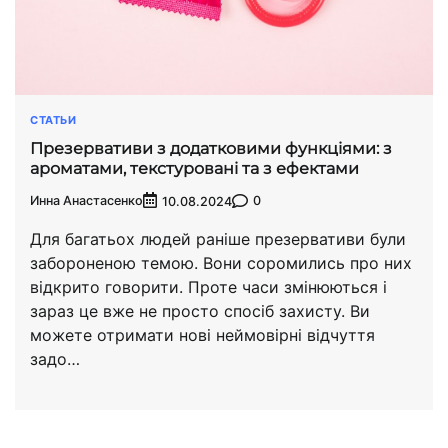
СТАТЬИ
Презервативи з додатковими функціями: з
ароматами, текстуровані та з ефектами
Инна Анастасенко
0
10.08.2024
Для багатьох людей раніше презервативи були
забороненою темою. Вони соромились про них
відкрито говорити. Проте часи змінюються і
зараз це вже не просто спосіб захисту. Ви
можете отримати нові неймовірні відчуття
задо…