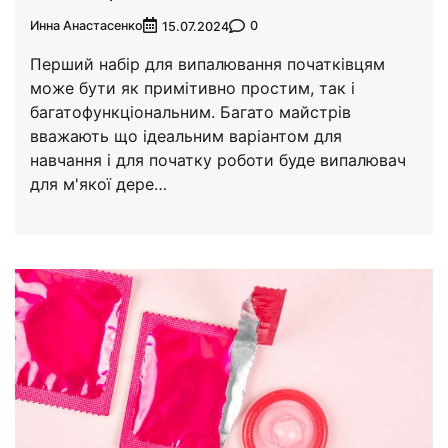
Инна Анастасенко
0
15.07.2024
Перший набір для випалювання початківцям
може бути як примітивно простим, так і
багатофункціональним. Багато майстрів
вважають що ідеальним варіантом для
навчання і для початку роботи буде випалювач
для м'якої дере…