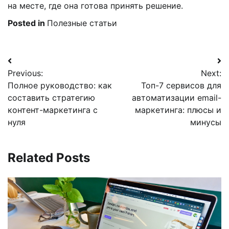
на месте, где она готова принять решение.
Posted in
Полезные статьи
Навигация
Previous:
Next:
по
Полное руководство: как
Топ-7 сервисов для
записям
составить стратегию
автоматизации email-
контент-маркетинга с
маркетинга: плюсы и
нуля
минусы
Related Posts