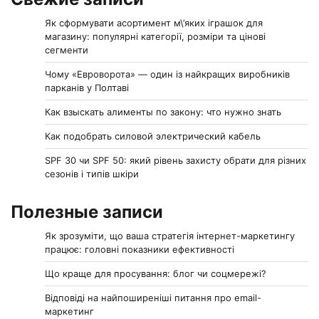
Як сформувати асортимент м\’яких іграшок для
магазину: популярні категорії, розміри та цінові
сегменти
Чому «Евроворота» — один із найкращих виробників
парканів у Полтаві
Как взыскать алименты по закону: что нужно знать
Как подобрать силовой электрический кабель
SPF 30 чи SPF 50: який рівень захисту обрати для різних
сезонів і типів шкіри
Полезные записи
Як зрозуміти, що ваша стратегія інтернет-маркетингу
працює: головні показники ефективності
Що краще для просування: блог чи соцмережі?
Відповіді на найпоширеніші питання про email-
маркетинг