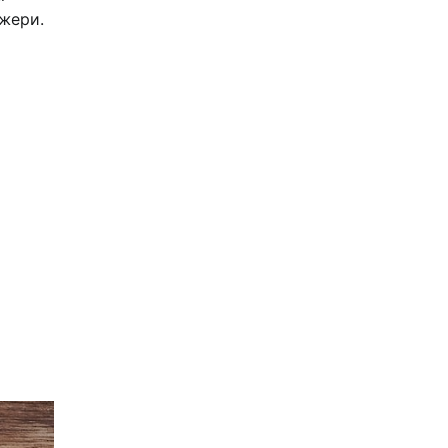
джери.