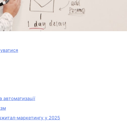
туватися
а автоматизації
ізм
иджитал-маркетингу у 2025