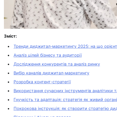
Зміст:
Тренди диджитал-маркетингу 2025: на що орієн
Аналіз цілей бізнесу та аудиторії
Дослідження конкурентів та аналіз ринку
Вибір каналів диджитал-маркетингу
Розробка контент-стратегії
Використання сучасних інструментів аналітики т
Гнучкість та адаптація: стратегія як живий орган
Покрокова інструкція: як створити стратегію д