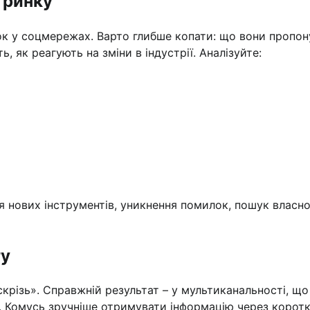
 ринку
нок у соцмережах. Варто глибше копати: що вони пропон
, як реагують на зміни в індустрії. Аналізуйте:
ня нових інструментів, уникнення помилок, пошук власно
гу
скрізь». Справжній результат – у мультиканальності, що
ї. Комусь зручніше отримувати інформацію через коротк