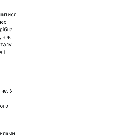
ишитися
нес
рібна
, ніж
италу
я і
нє. У
кого
з
еклами