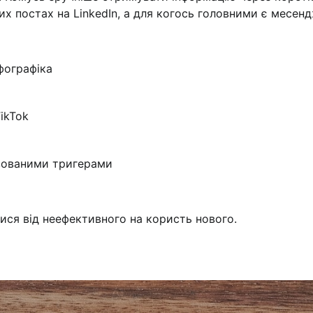
их постах на LinkedIn, а для когось головними є месен
нфографіка
TikTok
ізованими тригерами
тися від неефективного на користь нового.