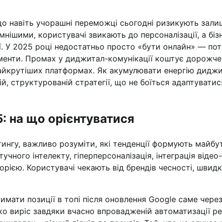
що навіть учорашні переможці сьогодні ризикують зал
нішими, користувачі звикають до персоналізації, а біз
ї. У 2025 році недостатньо просто «бути онлайн» — пот
ументи. Промах у диджитал-комунікації коштує дорожче
 найкрутіших платформах. Як акумулювати енергію дидж
кій, структурованій стратегії, що не боїться адаптуватис
: на що орієнтуватися
нгу, важливо розуміти, які тенденції формують майбут
чного інтелекту, гіперперсоналізація, інтеграція відео-
торією. Користувачі чекають від брендів чесності, швид
римати позиції в топі після оновлення Google саме чере
імко виріс завдяки вчасно впровадженій автоматизації р