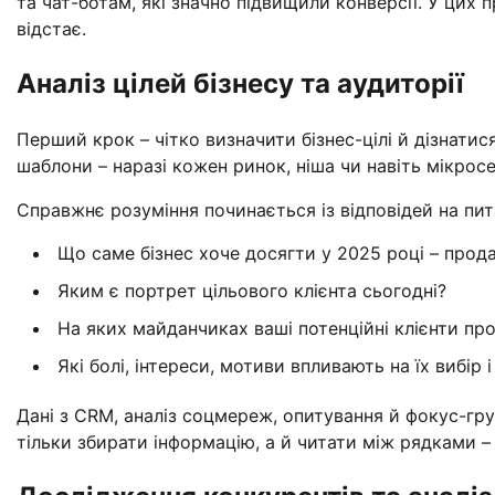
та чат-ботам, які значно підвищили конверсії. У цих п
відстає.
Аналіз цілей бізнесу та аудиторії
Перший крок – чітко визначити бізнес-цілі й дізнатис
шаблони – наразі кожен ринок, ніша чи навіть мікрос
Справжнє розуміння починається із відповідей на пит
Що саме бізнес хоче досягти у 2025 році – прода
Яким є портрет цільового клієнта сьогодні?
На яких майданчиках ваші потенційні клієнти пр
Які болі, інтереси, мотиви впливають на їх вибір 
Дані з CRM, аналіз соцмереж, опитування й фокус-г
тільки збирати інформацію, а й читати між рядками –