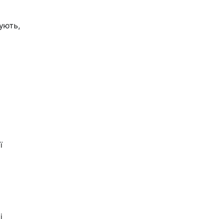
ують,
ї
і