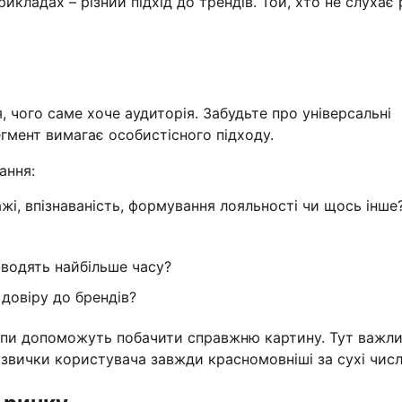
рикладах – різний підхід до трендів. Той, хто не слухає 
я, чого саме хоче аудиторія. Забудьте про універсальні
егмент вимагає особистісного підходу.
ання:
жі, впізнаваність, формування лояльності чи щось інше
оводять найбільше часу?
і довіру до брендів?
рупи допоможуть побачити справжню картину. Тут важли
 звички користувача завжди красномовніші за сухі числ