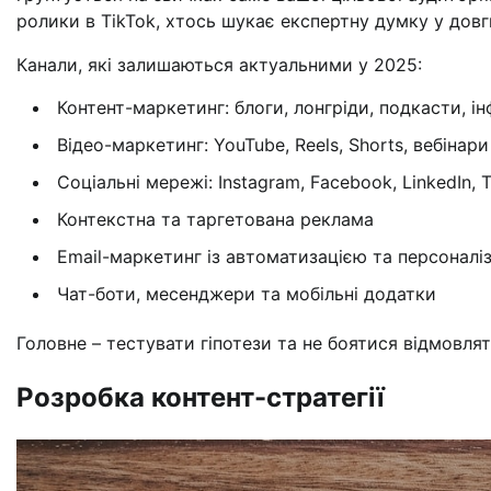
ролики в TikTok, хтось шукає експертну думку у довг
Канали, які залишаються актуальними у 2025:
Контент-маркетинг: блоги, лонгріди, подкасти, і
Відео-маркетинг: YouTube, Reels, Shorts, вебінари
Соціальні мережі: Instagram, Facebook, LinkedIn, 
Контекстна та таргетована реклама
Email-маркетинг із автоматизацією та персонал
Чат-боти, месенджери та мобільні додатки
Головне – тестувати гіпотези та не боятися відмовля
Розробка контент-стратегії