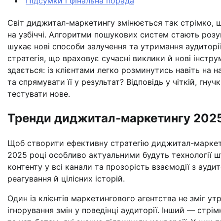
Підсумки і фінальна порада
Світ диджитал-маркетингу змінюється так стрімко, 
на узбіччі. Алгоритми пошукових систем стають розум
шукає нові способи залучення та утримання аудиторі
стратегія, що враховує сучасні виклики й нові інстр
здається: із клієнтами легко розминутись навіть на
та спрямувати її у результат? Відповідь у чіткій, гнуч
тестувати нове.
Тренди диджитал-маркетингу 2025
Щоб створити ефективну стратегію диджитал-маркети
2025 році особливо актуальними будуть технології шту
контенту у всі канали та прозорість взаємодії з ауди
реагування й цілісних історій.
Один із клієнтів маркетингового агентства не зміг ут
ігнорування змін у поведінці аудиторії. Інший — стр