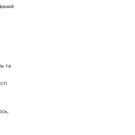
ований
ль та
сті
ось,