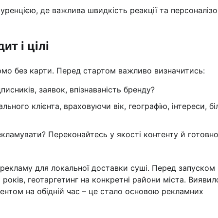
куренцією, де важлива швидкість реакції та персоналіз
ит і цілі
кермо без карти. Перед стартом важливо визначитись:
писників, заявок, впізнаваність бренду?
льного клієнта, враховуючи вік, географію, інтереси, бі
екламувати? Переконайтесь у якості контенту й готовно
 рекламу для локальної доставки суші. Перед запуском
 років, геотаргетинг на конкретні райони міста. Виявил
центом на обідній час – це стало основою рекламних