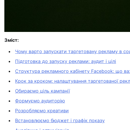
Зміст:
Чому варто запускати таргетовану рекламу в с
Підготовка до запуску реклами: аудит і цілі
Структура рекламного кабінету Facebook: що в
Крок за кроком: налаштування таргетованої рекл
Обираємо ціль кампанії
Формуємо аудиторію
Розробляємо креативи
Встановлюємо бюджет і графік показу