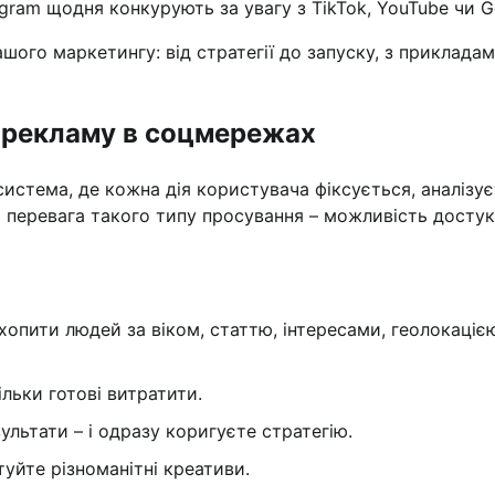
tagram щодня конкурують за увагу з TikTok, YouTube чи 
ашого маркетингу: від стратегії до запуску, з прикладам
у рекламу в соцмережах
система, де кожна дія користувача фіксується, аналізу
 перевага такого типу просування – можливість досту
хопити людей за віком, статтю, інтересами, геолокаціє
льки готові витратити.
ультати – і одразу коригуєте стратегію.
туйте різноманітні креативи.