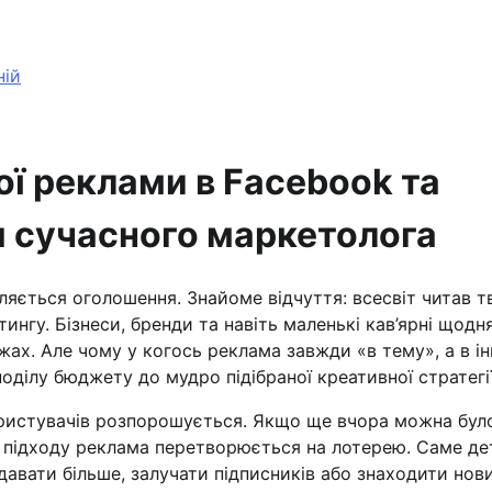
ній
ї реклами в Facebook та
я сучасного маркетолога
ляється оголошення. Знайоме відчуття: всесвіт читав т
ингу. Бізнеси, бренди та навіть маленькі кав’ярні щодн
ежах. Але чому у когось реклама завжди «в тему», а в і
оділу бюджету до мудро підібраної креативної стратегії
користувачів розпорошується. Якщо ще вчора можна бул
о підходу реклама перетворюється на лотерею. Саме де
авати більше, залучати підписників або знаходити нов