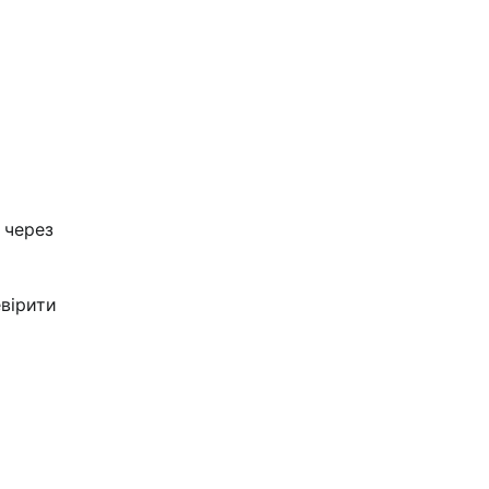
 через
евірити