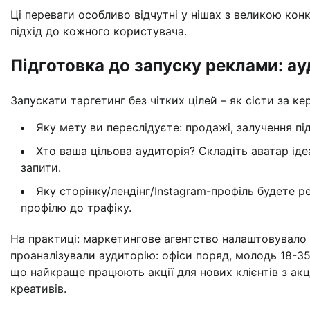
Ці переваги особливо відчутні у нішах з великою кон
підхід до кожного користувача.
Підготовка до запуску реклами: ауд
Запускати таргетинг без чітких цілей – як сісти за 
Яку мету ви переслідуєте: продажі, залучення під
Хто ваша цільова аудиторія? Складіть аватар ідеа
запити.
Яку сторінку/лендінг/Instagram-профіль будете р
профілю до трафіку.
На практиці: маркетингове агентство налаштовувало
проаналізували аудиторію: офіси поряд, молодь 18-35
що найкраще працюють акції для нових клієнтів з ак
креативів.