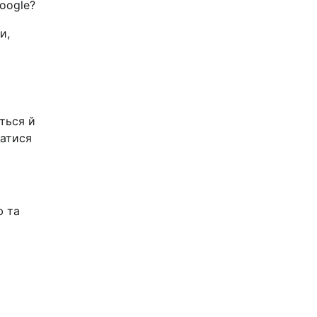
Google?
и,
ється й
катися
ю та