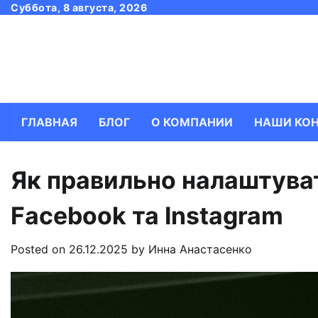
Skip
Суббота, 8 августа, 2026
to
content
ГЛАВНАЯ
БЛОГ
О КОМПАНИИ
НАШИ КО
Як правильно налаштуват
Facebook та Instagram
Posted on
26.12.2025
by
Инна Анастасенко