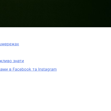
оцмережах
ажливо знати
ами в Facebook та Instagram