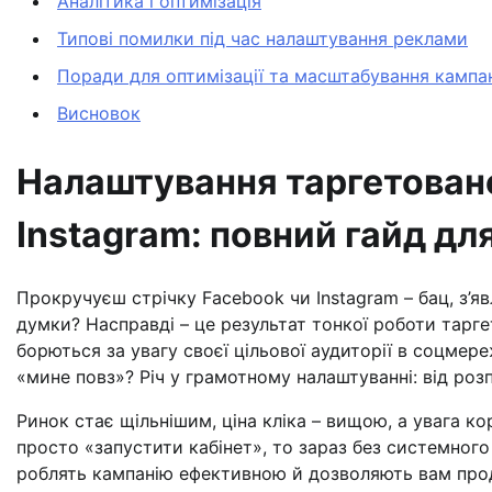
Аналітика і оптимізація
Типові помилки під час налаштування реклами
Поради для оптимізації та масштабування кампа
Висновок
Налаштування таргетовано
Instagram: повний гайд дл
Прокручуєш стрічку Facebook чи Instagram – бац, з’яв
думки? Насправді – це результат тонкої роботи таргет
борються за увагу своєї цільової аудиторії в соцмер
«мине повз»? Річ у грамотному налаштуванні: від розп
Ринок стає щільнішим, ціна кліка – вищою, а увага 
просто «запустити кабінет», то зараз без системног
роблять кампанію ефективною й дозволяють вам прод