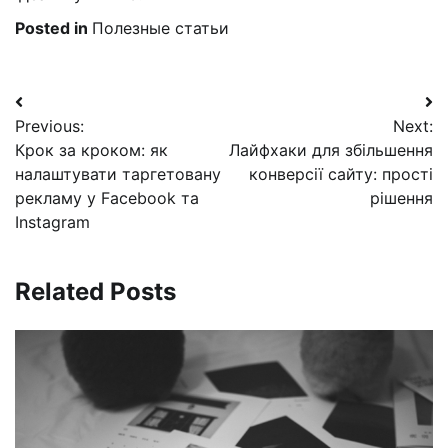
Posted in
Полезные статьи
Навигация
Previous:
Next:
по
Крок за кроком: як
Лайфхаки для збільшення
записям
налаштувати таргетовану
конверсії сайту: прості
рекламу у Facebook та
рішення
Instagram
Related Posts