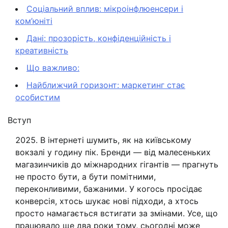
Соціальний вплив: мікроінфлюенсери і
ком’юніті
Дані: прозорість, конфіденційність і
креативність
Що важливо:
Найближчий горизонт: маркетинг стає
особистим
Вступ
В інтернеті шумить, як на київському
вокзалі у годину пік. Бренди — від малесеньких
магазинчиків до міжнародних гігантів — прагнуть
не просто бути, а бути помітними,
переконливими, бажаними. У когось просідає
конверсія, хтось шукає нові підходи, а хтось
просто намагається встигати за змінами. Усе, що
працювало ще два роки тому, сьогодні може