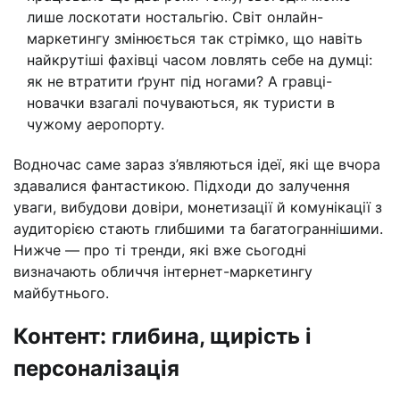
лише лоскотати ностальгію. Світ онлайн-
маркетингу змінюється так стрімко, що навіть
найкрутіші фахівці часом ловлять себе на думці:
як не втратити ґрунт під ногами? А гравці-
новачки взагалі почуваються, як туристи в
чужому аеропорту.
Водночас саме зараз з’являються ідеї, які ще вчора
здавалися фантастикою. Підходи до залучення
уваги, вибудови довіри, монетизації й комунікації з
аудиторією стають глибшими та багатограннішими.
Нижче — про ті тренди, які вже сьогодні
визначають обличчя інтернет-маркетингу
майбутнього.
Контент: глибина, щирість і
персоналізація