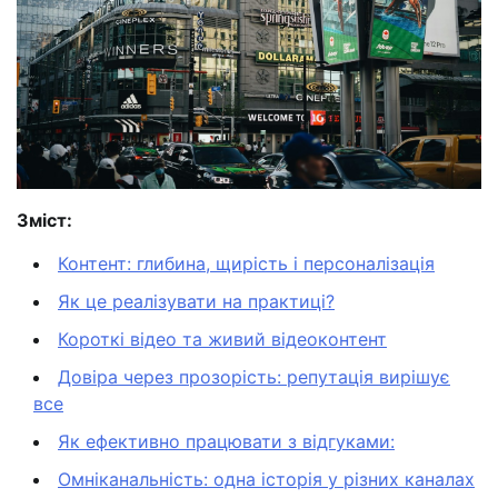
Зміст:
Контент: глибина, щирість і персоналізація
Як це реалізувати на практиці?
Короткі відео та живий відеоконтент
Довіра через прозорість: репутація вирішує
все
Як ефективно працювати з відгуками:
Омніканальність: одна історія у різних каналах