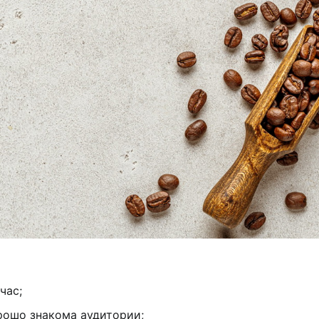
час;
рошо знакома аудитории;