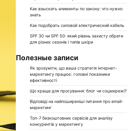
Как взыскать алименты по закону: что нужно
знать
Как подобрать силовой электрический кабель
SPF 30 чи SPF 50: який рівень захисту обрати
для різних сезонів і типів шкіри
Полезные записи
Як зрозуміти, що ваша стратегія інтернет-
маркетингу працює: головні показники
ефективності
Що краще для просування: блог чи соцмережі?
Відповіді на найпоширеніші питання про email-
маркетинг
Топ-7 безкоштовних сервісів для аналізу
конкурентів у маркетингу