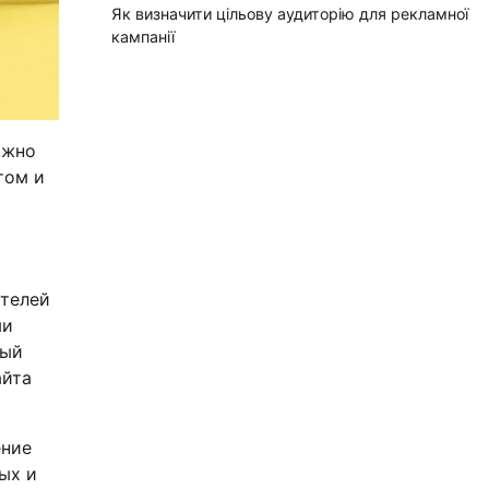
Як визначити цільову аудиторію для рекламної
кампанії
ожно
том и
ателей
ми
ный
айта
ение
ых и