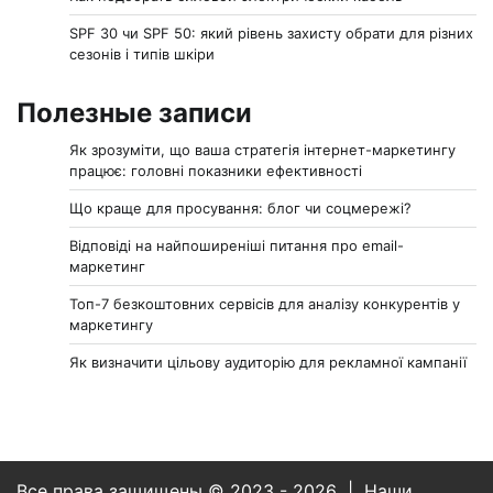
SPF 30 чи SPF 50: який рівень захисту обрати для різних
сезонів і типів шкіри
Полезные записи
Як зрозуміти, що ваша стратегія інтернет-маркетингу
працює: головні показники ефективності
Що краще для просування: блог чи соцмережі?
Відповіді на найпоширеніші питання про email-
маркетинг
Топ-7 безкоштовних сервісів для аналізу конкурентів у
маркетингу
Як визначити цільову аудиторію для рекламної кампанії
Все права защищены © 2023 - 2026 | Наши