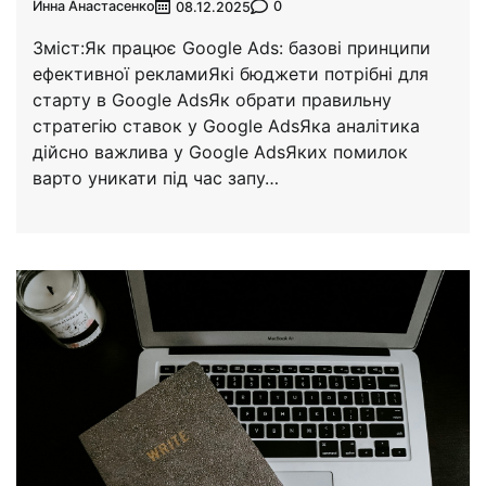
Инна Анастасенко
0
08.12.2025
Зміст:Як працює Google Ads: базові принципи
ефективної рекламиЯкі бюджети потрібні для
старту в Google AdsЯк обрати правильну
стратегію ставок у Google AdsЯка аналітика
дійсно важлива у Google AdsЯких помилок
варто уникати під час запу…