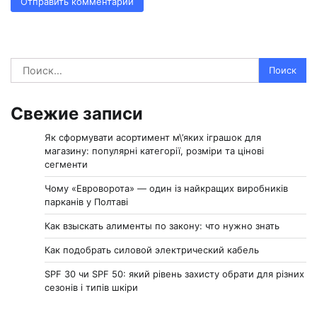
Найти:
Свежие записи
Як сформувати асортимент м\’яких іграшок для
магазину: популярні категорії, розміри та цінові
сегменти
Чому «Евроворота» — один із найкращих виробників
парканів у Полтаві
Как взыскать алименты по закону: что нужно знать
Как подобрать силовой электрический кабель
SPF 30 чи SPF 50: який рівень захисту обрати для різних
сезонів і типів шкіри