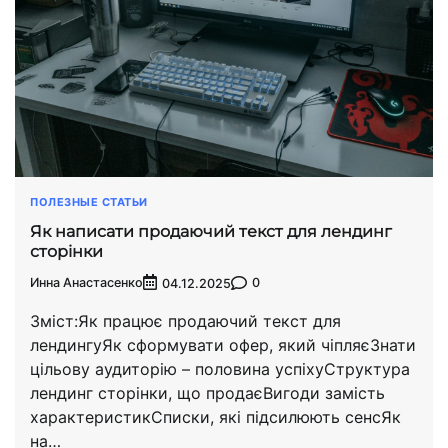
ПОЛЕЗНЫЕ СТАТЬИ
Як написати продаючий текст для лендинг
сторінки
Инна Анастасенко
0
04.12.2025
Зміст:Як працює продаючий текст для
лендингуЯк сформувати офер, який чіпляєЗнати
цільову аудиторію – половина успіхуСтруктура
лендинг сторінки, що продаєВигоди замість
характеристикСписки, які підсилюють сенсЯк
на…