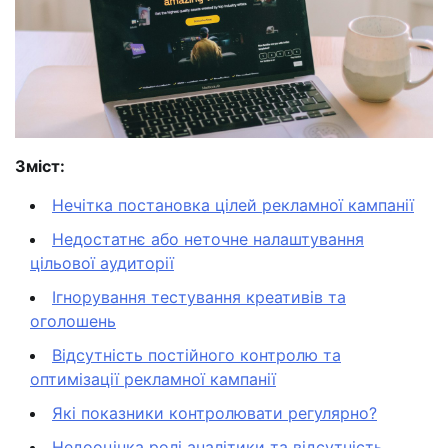
Зміст:
Нечітка постановка цілей рекламної кампанії
Недостатнє або неточне налаштування
цільової аудиторії
Ігнорування тестування креативів та
оголошень
Відсутність постійного контролю та
оптимізації рекламної кампанії
Які показники контролювати регулярно?
Недооцінка ролі аналітики та відсутність